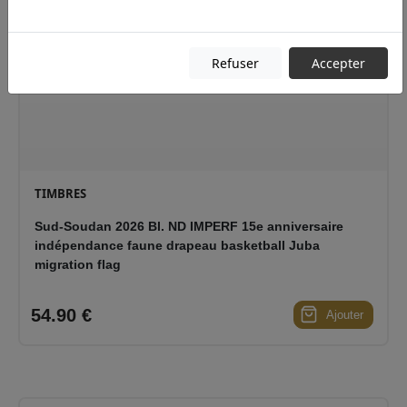
NOUVEAU
Refuser
Accepter
TIMBRES
Sud-Soudan 2026 Bl. ND IMPERF 15e anniversaire
indépendance faune drapeau basketball Juba
migration flag
54.90 €
Ajouter