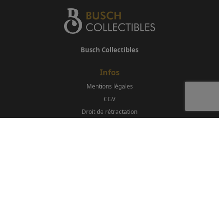
Busch Collectibles
Infos
Mentions légales
CGV
Droit de rétractation
Newsletter
S'abonner
Contact
contact@buschcollectibles.com
00 33 7 86 11 04 12